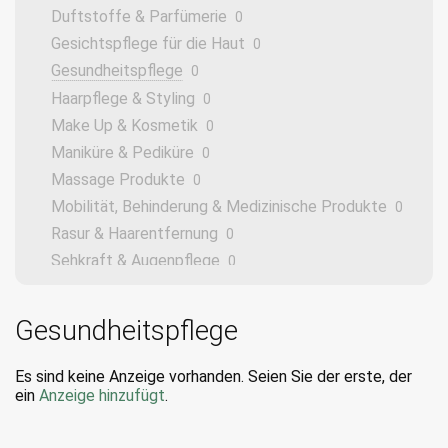
Duftstoffe & Parfümerie
0
Gesichtspflege für die Haut
0
Gesundheitspflege
0
Haarpflege & Styling
0
Make Up & Kosmetik
0
Maniküre & Pediküre
0
Massage Produkte
0
Mobilität, Behinderung & Medizinische Produkte
0
Rasur & Haarentfernung
0
Sehkraft & Augenpflege
0
Sonnenpflege & Bräunung
0
Tattoo & Body Art
0
Gesundheitspflege
Vitamine & Nahrungsergänzungsmittel
0
Zahnpflege
0
Es sind keine Anzeige vorhanden. Seien Sie der erste, der
ein
Anzeige hinzufügt
.