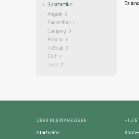
Es sin
Sportartikel
Angeln
0
Basketball
0
Camping
0
Fitness
0
Fußball
0
Golf
0
Jagd
0
ÜBER KLEINANZEIGER
HILFE
Startseite
Kontak