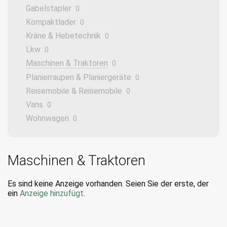
Gabelstapler
0
Kompaktlader
0
Kräne & Hebetechnik
0
Lkw
0
Maschinen & Traktoren
0
Planierraupen & Planiergeräte
0
Reisemobile & Reisemobile
0
Vans
0
Wohnwagen
0
Maschinen & Traktoren
Es sind keine Anzeige vorhanden. Seien Sie der erste, der
ein
Anzeige hinzufügt
.