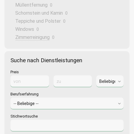
Müllentfernung
0
Schornstein und Kamin
0
Teppiche und Polster
0
Windows
0
Zimmerreinigung
0
Suche nach Dienstleistungen
Preis
Berufserfahrung
Stichwortsuche