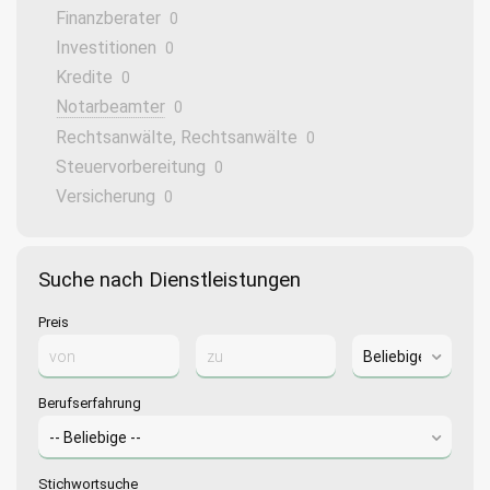
Finanzberater
0
Investitionen
0
Kredite
0
Notarbeamter
0
Rechtsanwälte, Rechtsanwälte
0
Steuervorbereitung
0
Versicherung
0
Suche nach Dienstleistungen
Preis
Berufserfahrung
Stichwortsuche