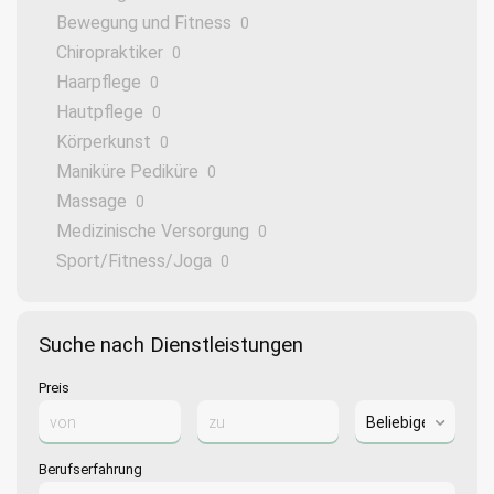
Bewegung und Fitness
0
Chiropraktiker
0
Haarpflege
0
Hautpflege
0
Körperkunst
0
Maniküre Pediküre
0
Massage
0
Medizinische Versorgung
0
Sport/Fitness/Joga
0
Suche nach Dienstleistungen
Preis
Berufserfahrung