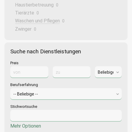
Haustierbetreuung
0
Tierärzte
0
Waschen und Pflegen
0
Zwinger
0
Suche nach Dienstleistungen
Preis
Berufserfahrung
Stichwortsuche
Mehr Optionen