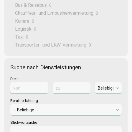
Bus & Reisebus
0
Chauffeur- und Limousinenvermietung
0
Kuriere
0
Logistik
0
Taxi
0
Transporter- und LKW-Vermietung
0
Suche nach Dienstleistungen
Preis
Berufserfahrung
Stichwortsuche