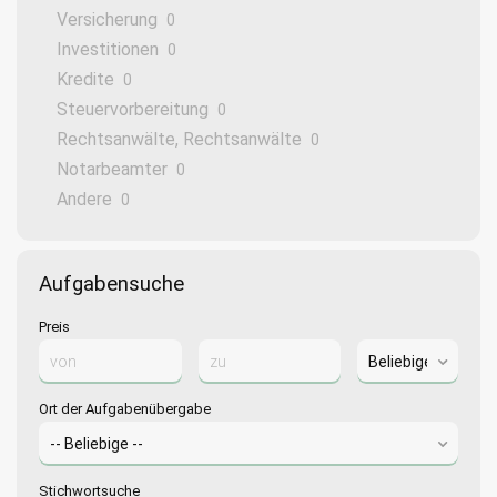
Versicherung
0
Investitionen
0
Kredite
0
Steuervorbereitung
0
Rechtsanwälte, Rechtsanwälte
0
Notarbeamter
0
Andere
0
Aufgabensuche
Preis
Ort der Aufgabenübergabe
Stichwortsuche