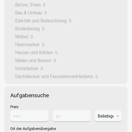
Beton, Stein
0
Bau & Umbau
0
Elektrik und Beleuchtung
0
Bodenbelag
0
Möbel
0
Heimwerker
0
Heizen und Kühlen
0
Malen und Beizen
0
Installation
0
Dachdecker und Fassadenverkleidung
0
Wände und Decken
0
Fenster und Türen
0
Aufgabensuche
Andere
0
Preis
Ort der Aufgabenübergabe