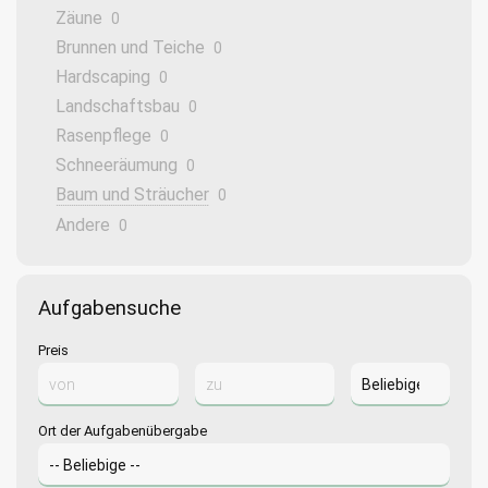
Zäune
0
Brunnen und Teiche
0
Hardscaping
0
Landschaftsbau
0
Rasenpflege
0
Schneeräumung
0
Baum und Sträucher
0
Andere
0
Aufgabensuche
Preis
Ort der Aufgabenübergabe