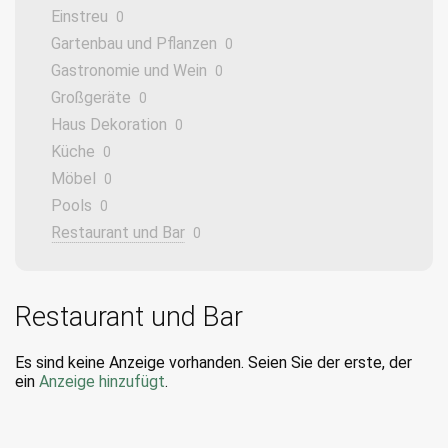
Einstreu
0
Gartenbau und Pflanzen
0
Gastronomie und Wein
0
Großgeräte
0
Haus Dekoration
0
Küche
0
Möbel
0
Pools
0
Restaurant und Bar
0
Restaurant und Bar
Es sind keine Anzeige vorhanden. Seien Sie der erste, der
ein
Anzeige hinzufügt
.