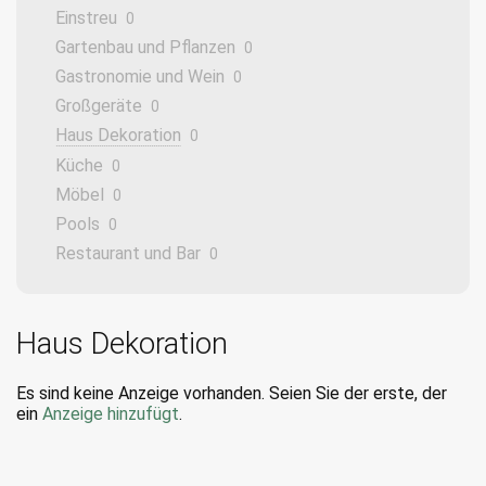
Einstreu
0
Gartenbau und Pflanzen
0
Gastronomie und Wein
0
Großgeräte
0
Haus Dekoration
0
Küche
0
Möbel
0
Pools
0
Restaurant und Bar
0
Haus Dekoration
Es sind keine Anzeige vorhanden. Seien Sie der erste, der
ein
Anzeige hinzufügt
.