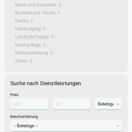
Baum und Sträucher
0
Brunnen und Teiche
0
Decks
0
Hardscaping
0
Landschaftsbau
0
Rasenpflege
0
Schneeräumung
0
Zäune
0
Suche nach Dienstleistungen
Preis
Berufserfahrung