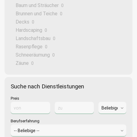
Baum und Sträucher
0
Brunnen und Teiche
0
Decks
0
Hardscaping
0
Landschaftsbau
0
Rasenpflege
0
Schneeräumung
0
Zäune
0
Suche nach Dienstleistungen
Preis
Berufserfahrung