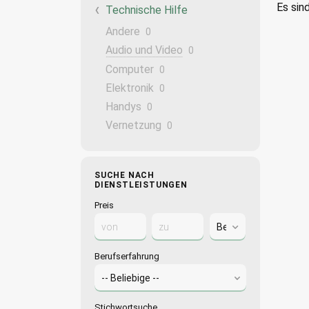
Es sin
Technische Hilfe
Andere
0
Audio und Video
0
Computer
0
Elektronik
0
Handys
0
Vernetzung
0
SUCHE NACH
DIENSTLEISTUNGEN
Preis
Berufserfahrung
Stichwortsuche