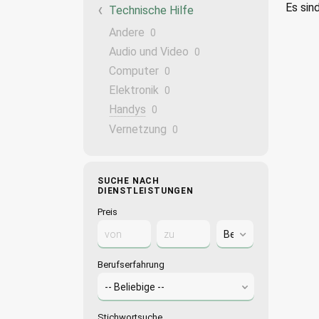
Es sin
Technische Hilfe
Andere
0
Audio und Video
0
Computer
0
Elektronik
0
Handys
0
Vernetzung
0
SUCHE NACH
DIENSTLEISTUNGEN
Preis
Berufserfahrung
Stichwortsuche