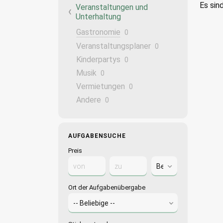
Es sin
Veranstaltungen und
Unterhaltung
Gastronomie
0
Veranstaltungsplaner
0
Kinderpartys
0
Musik
0
Vermietungen
0
Andere
0
AUFGABENSUCHE
Preis
Ort der Aufgabenübergabe